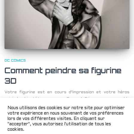
DC COMICS
Comment peindre sa figurine
3D
Votre figurine est en cours d’impression et votre héros
rejoindra bientôt vos rangs. Bravo ! Découvrons ensemble
quelques astuces pour vos premiers coups de pinceaux, ceux
Nous utilisons des cookies sur notre site pour optimiser
qui appliqueront la touche finale à votre création.
votre expérience en nous souvenant de vos préférences
lors de vos différentes visites. En cliquant sur
Par
Sarah Munoz
, il y a
5 ans
"accepter", vous autorisez l'utilisation de tous les
cookies.