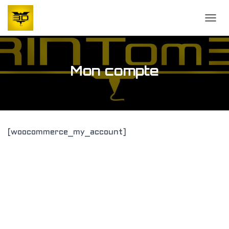
OUVR
Mon compte
[woocommerce_my_account]