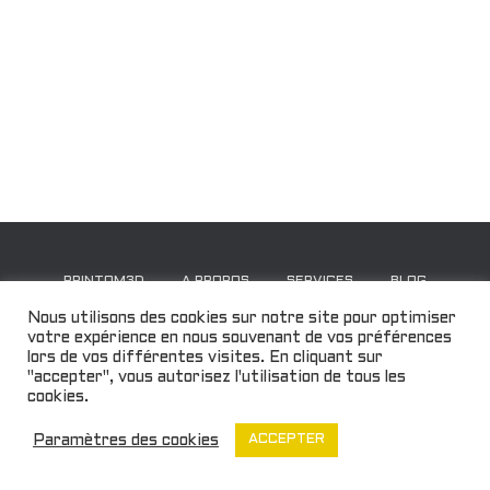
PRINTOM3D
A PROPOS
SERVICES
BLOG
Nous utilisons des cookies sur notre site pour optimiser
GALERIE
CONTACT
MENTIONS LÉGALES
votre expérience en nous souvenant de vos préférences
lors de vos différentes visites. En cliquant sur
"accepter", vous autorisez l'utilisation de tous les
POLITIQUE DE CONFIDENTIALITÉ
cookies.
Hestia | Développé par
ThemeIsle
Paramètres des cookies
ACCEPTER