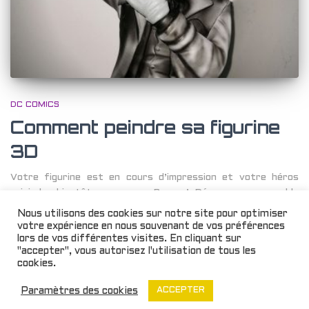
DC COMICS
Comment peindre sa figurine
3D
Votre figurine est en cours d’impression et votre héros
rejoindra bientôt vos rangs. Bravo ! Découvrons ensemble
quelques astuces pour vos premiers coups de pinceaux, ceux
Nous utilisons des cookies sur notre site pour optimiser
qui appliqueront la touche finale à votre création.
votre expérience en nous souvenant de vos préférences
lors de vos différentes visites. En cliquant sur
Par
Sarah Munoz
, il y a
5 ans
"accepter", vous autorisez l'utilisation de tous les
cookies.
Paramètres des cookies
ACCEPTER