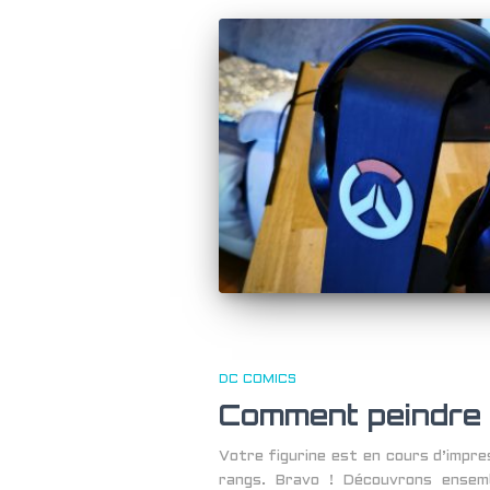
DC COMICS
Comment peindre 
Votre figurine est en cours d’impre
rangs. Bravo ! Découvrons ensem