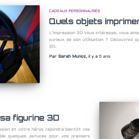
CADEAUX PERSONNALISÉS
Quels objets imprime
L’impression 3D vous intéresse, vous aim
curieux de son utilisation ? Découvrez q
3D.
Par
Sarah Munoz
, il y a
5 ans
sa figurine 3D
ssion et votre héros rejoindra bientôt vos
ble quelques astuces pour vos premiers