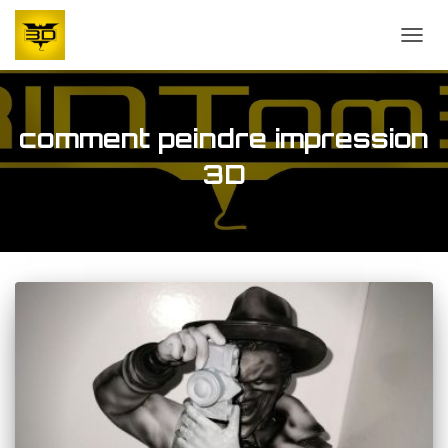
OUVR
comment peindre impression
3D