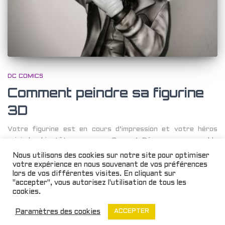
DC COMICS
Comment peindre sa figurine
3D
Votre figurine est en cours d’impression et votre héros
rejoindra bientôt vos rangs. Bravo ! Découvrons ensemble
quelques astuces pour vos premiers coups de pinceaux, ceux
Nous utilisons des cookies sur notre site pour optimiser
qui appliqueront la touche finale à votre création.
votre expérience en nous souvenant de vos préférences
lors de vos différentes visites. En cliquant sur
Par
Sarah Munoz
, il y a
5 ans
"accepter", vous autorisez l'utilisation de tous les
cookies.
Paramètres des cookies
ACCEPTER