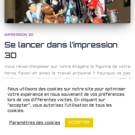
IMPRESSION 3D
Se lancer dans l’impression
3D
Vous rêvez d’exposer sur votre étagère la figurine de votre
héros favori et aimez le travail artisanal ? Pourquoi ne pas
réaliser vous-même votre figurine en impression 3D !
Découvrez comment créer une impression 3D et démystifiez
Nous utilisons des cookies sur notre site pour optimiser
une pratique accessible à tous.
votre expérience en nous souvenant de vos préférences
lors de vos différentes visites. En cliquant sur
Par
Sarah Munoz
, il y a
5 ans
"accepter", vous autorisez l'utilisation de tous les
cookies.
Paramètres des cookies
ACCEPTER